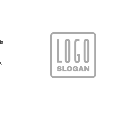
is
o,