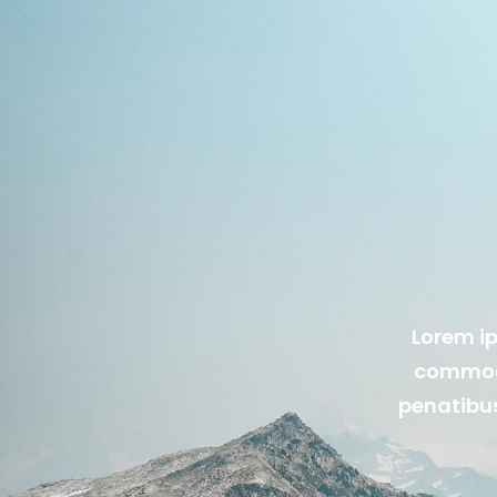
Lorem ip
commodo
penatibus