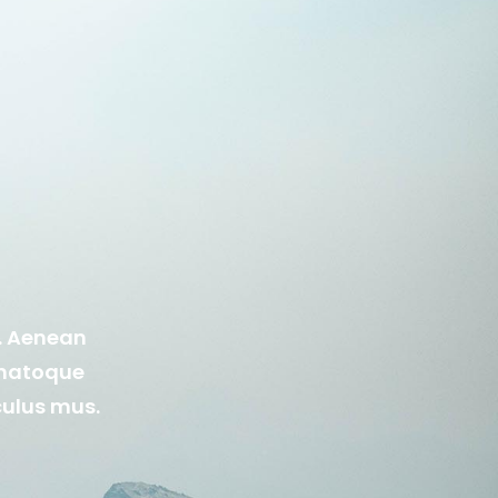
t. Aenean
 natoque
culus mus.