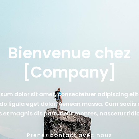
Bienvenue chez
[Company]
sum dolor sit amet, consectetuer adipiscing eli
 ligula eget dolor. Aenean massa. Cum sociis
 et magnis dis parturient montes, nascetur ridi
Prenez contact avec nous