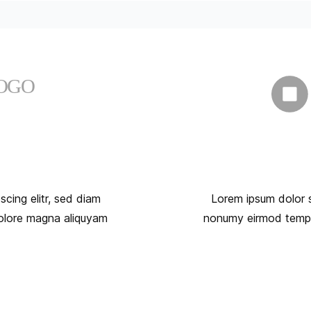
cing elitr, sed diam
Lorem ipsum dolor s
olore magna aliquyam
nonumy eirmod tempor