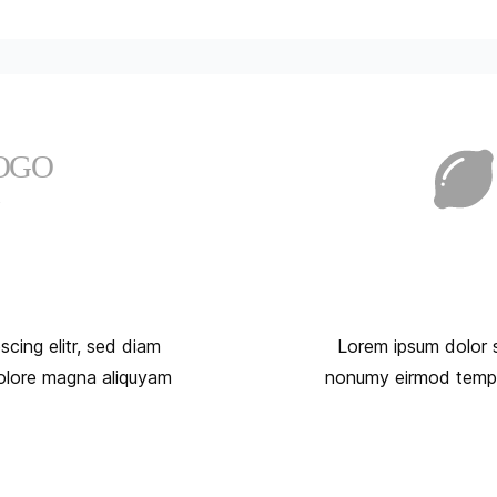
cing elitr, sed diam
Lorem ipsum dolor s
olore magna aliquyam
nonumy eirmod tempor