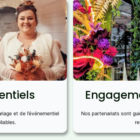
ntiels
Engageme
iage et de l’événementiel
Nos partenariats sont guid
iables.
re